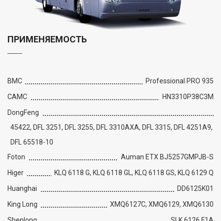
ПРИМЕНЯЕМОСТЬ
BMC
Professional PRO 935
CAMC
HN3310P38C3M
DongFeng
45422, DFL 3251, DFL 3255, DFL 3310AXA, DFL 3315, DFL 4251A9,
DFL 65518-10
Foton
Auman ETX BJ5257GMPJB-S
Higer
KLQ 6118 G, KLQ 6118 GL, KLQ 6118 GS, KLQ 6129 Q
Huanghai
DD6125K01
King Long
XMQ6127C, XMQ6129, XMQ6130
Shenlong
SLK 6126 F1A