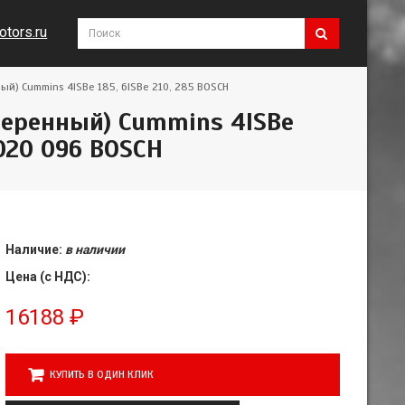
tors.ru
й) Cummins 4ISBe 185, 6ISBe 210, 285 BOSCH
теренный) Cummins 4ISBe
 020 096 BOSCH
Наличие:
в наличии
Цена (с НДС):
16188
₽
КУПИТЬ В ОДИН КЛИК