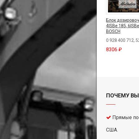
Блок дозировочн
4ISBe 185, 6ISBe
BOSCH
0 928 400 712, 
8306 ₽
ПОЧЕМУ ВЫ
Прямые пос
США.