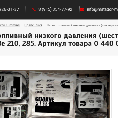
 226-31-37
8 (915) 354-77-92
info@matador-mo
сти Cummins
Прайс-лист
Насос топливный низкого давления (шестеренны
опливный низкого давления (шес
SBe 210, 285. Артикул товара 0 440