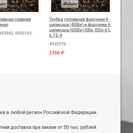
пливная сливная
Трубка топливная форсунки 4-
инал
цилиндра (4ISBe) и форсунки 6-
цилиндра (6ISBe) ISBe, ISDe 4.5,
943940, 4995169,
6.7 E-4
4935976
2366 ₽
ка в любой регион Российской Федерации.
тная доставка при заказе от 50 тыс. рублей.