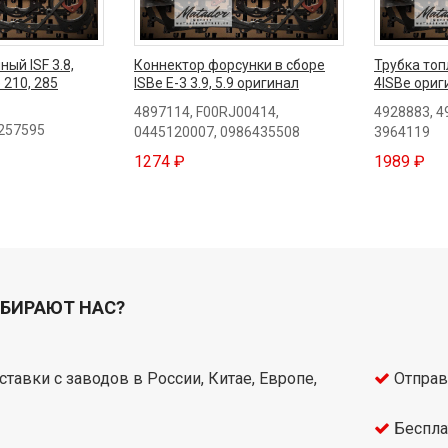
ый ISF 3.8,
Коннектор форсунки в сборе
Трубка то
 210, 285
ISBe E-3 3.9, 5.9 оригинал
4ISBe ориг
4897114, F00RJ00414,
4928883, 4
5257595
0445120007, 0986435508
3964119
1274 ₽
1989 ₽
БИРАЮТ НАС?
тавки с заводов в России, Китае, Европе,
Отправ
Беспла