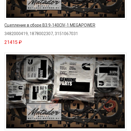
Сцепление в сборе B3.9-140CIV-1 MEGAPOWER
3482000419, 1878002307, 3151067031
21415 ₽