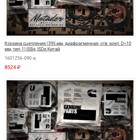
Корзина сцепления (395 мм, диафрагменная, отв. креп. D=10
мм, тип-1) ISBe, ISDe Китай
1601Z56-090-a
8524 ₽