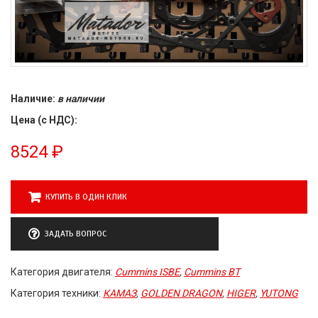
Наличие:
в наличии
Цена (с НДС):
8524
₽
КУПИТЬ В ОДИН КЛИК
ЗАДАТЬ ВОПРОС
Категория двигателя:
Cummins ISBE
,
Cummins BT
Категория техники:
КАМАЗ
,
GOLDEN DRAGON
,
HIGER
,
YUTONG