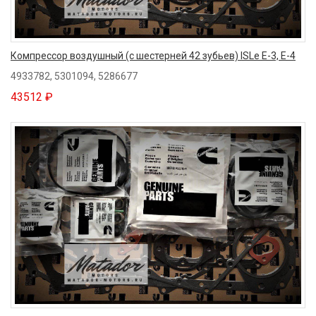
Компрессор воздушный (с шестерней 42 зубьев) ISLe E-3, E-4
4933782, 5301094, 5286677
43512 ₽