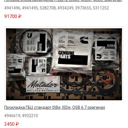
4941496, 4941495, 5282708, 4934249, 3973655, 5311252
91700 ₽
Прокладка ГБЦ стандарт ISBe, ISDe, QSB 6.7 оригинал
4946619, 4932210
2450 ₽