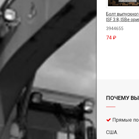
Болт выпускног
ISF 3.8, ISBe ор
3944655
74 ₽
ПОЧЕМУ ВЫ
Прямые пос
США.