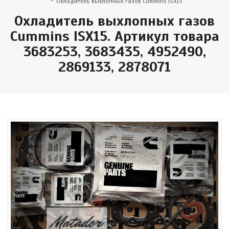
Охладитель выхлопных газов Cummins ISX15
Охладитель выхлопных газов
Cummins ISX15. Артикул товара
3683253, 3683435, 4952490,
2869133, 2878071