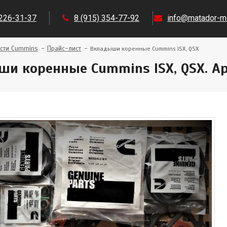
 226-31-37
8 (915) 354-77-92
info@matador-mo
сти Cummins
Прайс-лист
Вкладыши коренные Cummins ISX, QSX
и коренные Cummins ISX, QSX. Ар