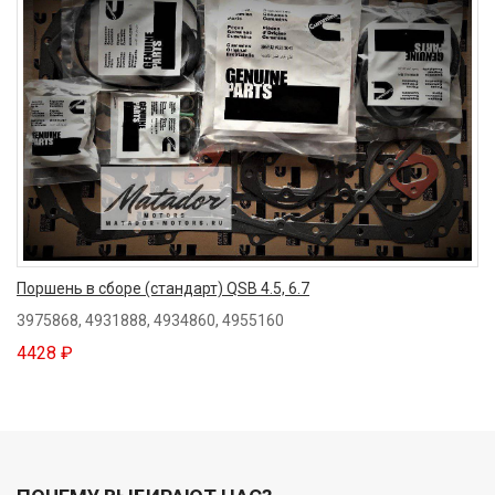
Поршень в сборе (стандарт) QSB 4.5, 6.7
3975868, 4931888, 4934860, 4955160
4428 ₽