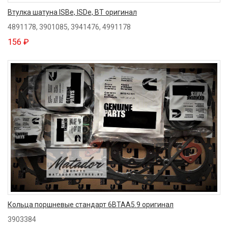
Втулка шатуна ISBe, ISDe, BT оригинал
4891178, 3901085, 3941476, 4991178
156 ₽
Кольца поршневые стандарт 6BTAA5.9 оригинал
3903384