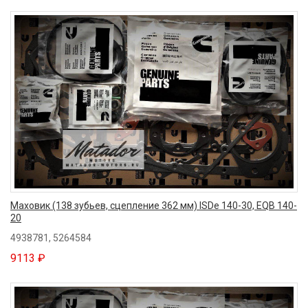
Маховик (138 зубьев, сцепление 362 мм) ISDe 140-30, EQB 140-
20
4938781, 5264584
9113 ₽