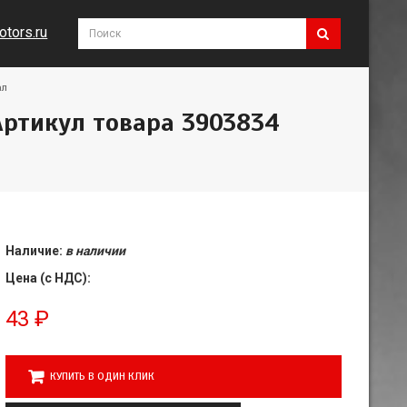
tors.ru
ал
 Артикул товара 3903834
Наличие:
в наличии
Цена (с НДС):
43
₽
КУПИТЬ В ОДИН КЛИК