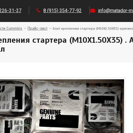
 226-31-37
8 (915) 354-77-92
info@matador-mo
сти Cummins
Прайс-лист
Болт крепления стартера (M10X1.50X35) оригин
епления стартера (M10X1.50X35) .
ал