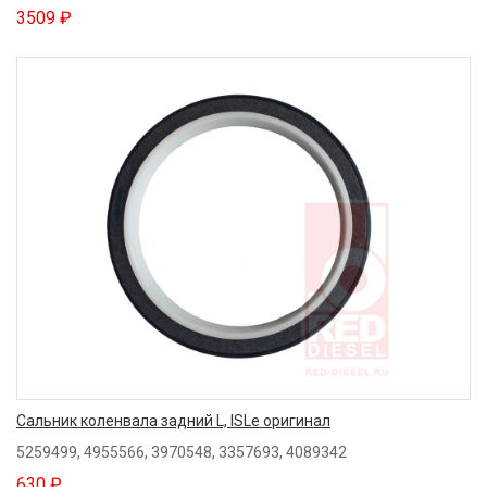
3509 ₽
Сальник коленвала задний L, ISLe оригинал
5259499, 4955566, 3970548, 3357693, 4089342
630 ₽