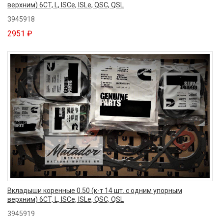
верхним) 6CT, L, ISCe, ISLe, QSC, QSL
3945918
2951 ₽
Вкладыши коренные 0.50 (к-т 14 шт. с одним упорным
верхним) 6CT, L, ISCe, ISLe, QSC, QSL
3945919