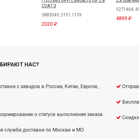
(7Д5.883.049) с Вебасто ISF 2.8
2.8 оригин
СОАТЭ
5271464, 4
5883049, 5151.1139
4899 ₽
2020 ₽
БИРАЮТ НАС?
тавки с заводов в России, Китае, Европе,
Отправ
Беспла
ормирование о статусе выполнения заказа.
Скидки
я служба доставки по Москве и МО.