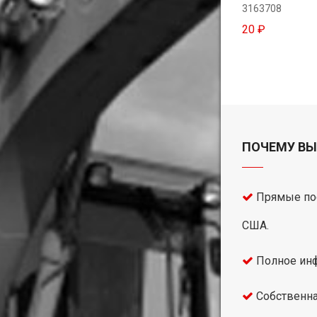
3163708
20 ₽
ПОЧЕМУ ВЫ
Прямые пос
США.
Полное инф
Собственна