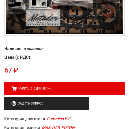
Наличие:
в наличии
Цена (с НДС):
67
₽
КУПИТЬ В ОДИН КЛИК
ЗАДАТЬ ВОПРОС
Категория двигателя:
Cummins ISF
Категория техники:
МАЗ
,
ПАЗ
,
FOTON