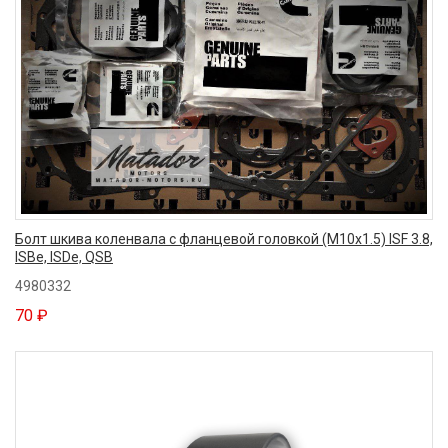
Болт шкива коленвала с фланцевой головкой (M10x1.5) ISF 3.8,
ISBe, ISDe, QSB
4980332
70 ₽