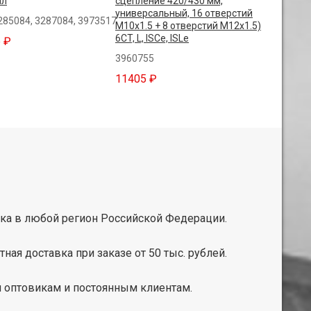
ал
сцепление 420/430 мм,
универсальный, 16 отверстий
285084, 3287084, 3973517
M10x1.5 + 8 отверстий M12x1.5)
6CT, L, ISCe, ISLe
 ₽
3960755
11405 ₽
ка в любой регион Российской Федерации.
тная доставка при заказе от 50 тыс. рублей.
 оптовикам и постоянным клиентам.