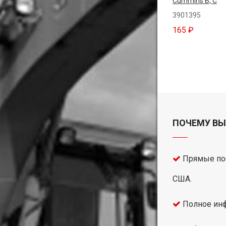
Cummins B, C
3901395
165 ₽
ПОЧЕМУ ВЫ
Прямые пос
США.
Полное инф