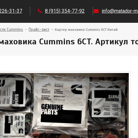
 226-31-37
8 (915) 354-77-92
info@matador-mo
сти Cummins
Прайс-лист
Картер маховика Cummins 6CT Китай
маховика Cummins 6CT. Артикул т