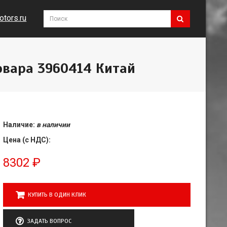
tors.ru
овара 3960414 Китай
Наличие:
в наличии
Цена (с НДС):
8302
₽
КУПИТЬ В ОДИН КЛИК
ЗАДАТЬ ВОПРОС