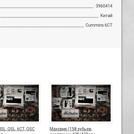
3960414
Китай
Cummins 6CT
ISL, QSL, 6CT, QSC
Маховик (158 зубьев,