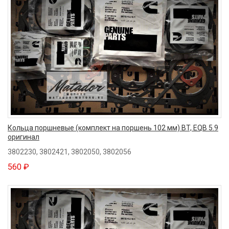
Кольца поршневые (комплект на поршень 102 мм) BT, EQB 5.9
оригинал
3802230, 3802421, 3802050, 3802056
560 ₽