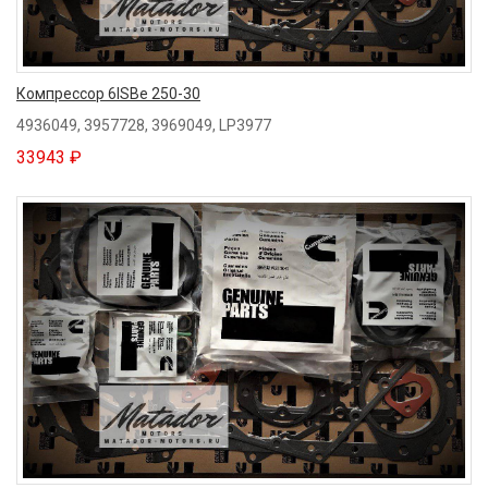
Компрессор 6ISBe 250-30
4936049, 3957728, 3969049, LP3977
33943 ₽