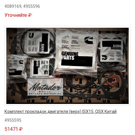
4089169, 4955596
Уточняйте ₽
Комплект прокладок двигателя (верх) ISX15, QSX Китай
4955595
51471 ₽