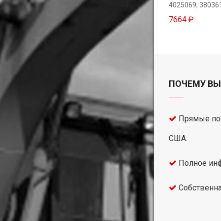
4025069, 38036
7664 ₽
ПОЧЕМУ ВЫ
Прямые пос
США.
Полное инф
Собственна