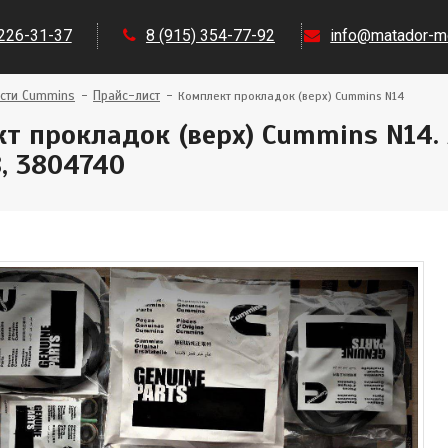
 226-31-37
8 (915) 354-77-92
info@matador-mo
сти Cummins
Прайс-лист
Комплект прокладок (верх) Cummins N14
т прокладок (верх) Cummins N14. 
, 3804740