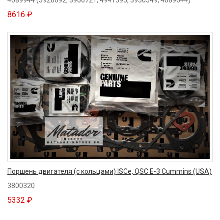
4089944 (3920692, 3966721, 4941395, 3950549, 4089644)
8616 ₽
Поршень двигателя (с кольцами) ISCe, QSC E-3 Cummins (USA)
3800320
5332 ₽