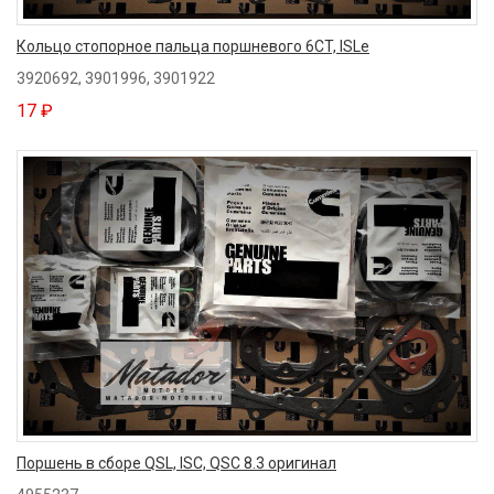
Кольцо стопорное пальца поршневого 6CT, ISLe
3920692, 3901996, 3901922
17 ₽
Поршень в сборе QSL, ISC, QSC 8.3 оригинал