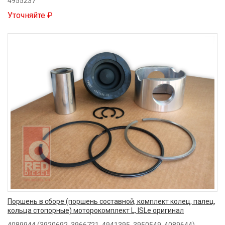
4955237
Уточняйте ₽
Поршень в сборе (поршень составной, комплект колец, палец,
кольца стопорные) моторокомплект L, ISLe оригинал