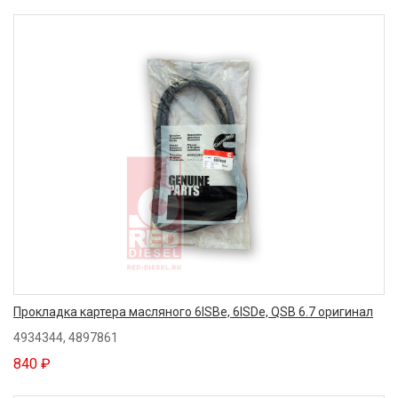
Прокладка картера масляного 6ISBe, 6ISDe, QSB 6.7 оригинал
4934344, 4897861
840 ₽