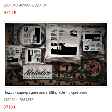
2831343, 4898037, 2831341
4749 ₽
Поддон картера двигателя ISBe, ISDe 4.5 оригинал
2831344, 2831342
3710 ₽