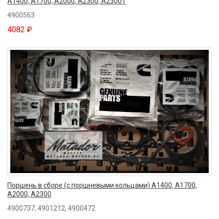
A1400, A1700, A2000, A2300, A2300T
4900563
4082 ₽
Поршень в сборе (с поршневыми кольцами) A1400, A1700,
A2000, A2300
4900737, 4901212, 4900472