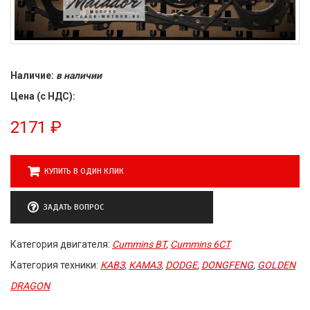
Наличие:
в наличии
Цена (с НДС):
2171
₽
КУПИТЬ В ОДИН КЛИК
ЗАДАТЬ ВОПРОС
Категория двигателя:
Cummins BT
,
Cummins 6CT
Категория техники:
КАВЗ
,
КАМАЗ
,
DODGE
,
DONGFENG
,
GOLDEN
DRAGON