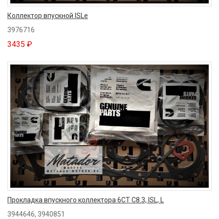
Коллектор впускной ISLe
3976716
3435 ₽
Прокладка впускного коллектора 6CT С8.3, ISL, L
3944646, 3940851