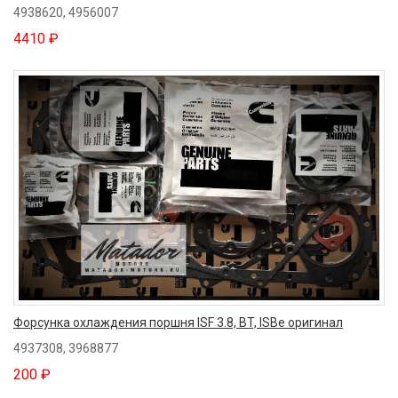
4938620, 4956007
4410 ₽
Форсунка охлаждения поршня ISF 3.8, BT, ISBe оригинал
4937308, 3968877
200 ₽