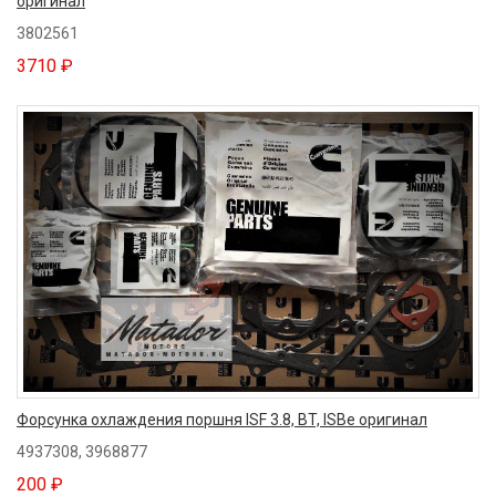
оригинал
3802561
3710 ₽
Форсунка охлаждения поршня ISF 3.8, BT, ISBe оригинал
4937308, 3968877
200 ₽