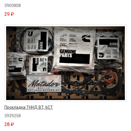
3900808
29 ₽
Прокладка ТННД BT, 6CT
3939258
28 ₽