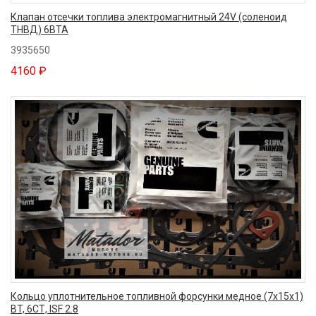
Клапан отсечки топлива электромагнитный 24V (cоленоид
ТНВД) 6BTA
3935650
4160 ₽
Кольцо уплотнительное топливной форсунки медное (7x15x1)
BT, 6CТ, ISF 2.8