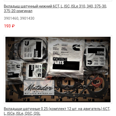
Вкладыш шатунный нижний 6CT, L, ISC, ISLe 310, 340, 375-30,
375-20 оригинал
3901460, 3901430
193 ₽
Вкладыши шатунные 0.25 (комплект 12 шт. на двигатель) 6CT,
L, ISCe, ISLe, QSC, QSL