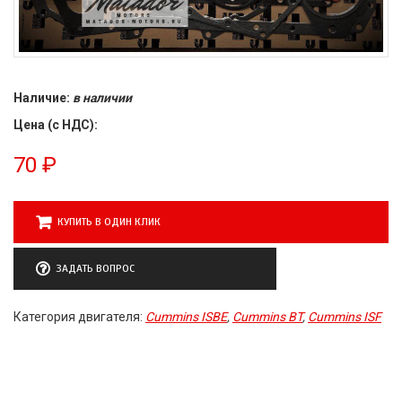
Наличие:
в наличии
Цена (с НДС):
70
₽
КУПИТЬ В ОДИН КЛИК
ЗАДАТЬ ВОПРОС
Категория двигателя:
Cummins ISBE
,
Cummins BT
,
Cummins ISF