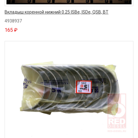
Вкладыш коренной нижний 0.25 ISBe, ISDe, QSB, BT
4938937
165 ₽