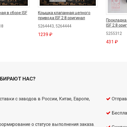
ая в сборе ISF
Крышка клапанная цепного
привода ISF 2.8 оригинал
Прокладка
ISF 2.8 ори
18
5264443, 5264444
5255312
1239 ₽
431 ₽
БИРАЮТ НАС?
тавки с заводов в России, Китае, Европе,
Отправ
Беспла
ормирование о статусе выполнения заказа.