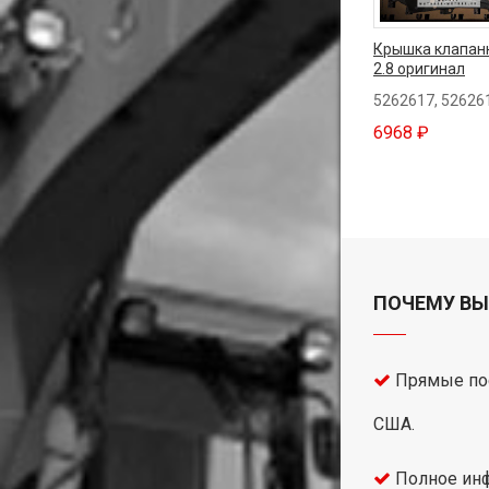
Крышка клапанн
2.8 оригинал
5262617, 52626
6968 ₽
ПОЧЕМУ ВЫ
Прямые пос
США.
Полное инф