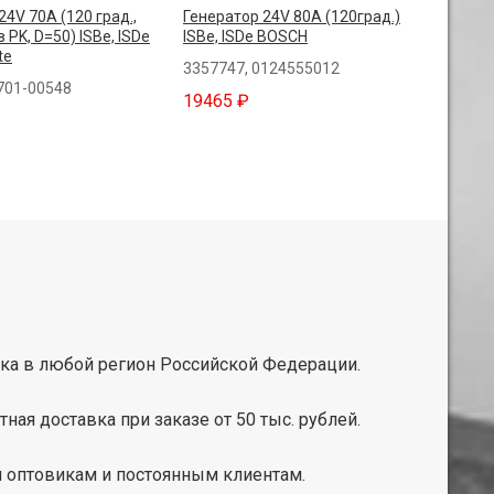
24V 70A (120 град.,
Генератор 24V 80A (120град.)
 PK, D=50) ISBe, ISDe
ISBe, ISDe BOSCH
te
3357747, 0124555012
701-00548
19465 ₽
ка в любой регион Российской Федерации.
тная доставка при заказе от 50 тыс. рублей.
 оптовикам и постоянным клиентам.