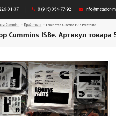
 226-31-37
8 (915) 354-77-92
info@matador-mo
сти Cummins
Прайс-лист
Генератор Cummins ISBe Prestolite
ор Cummins ISBe. Артикул товара 5