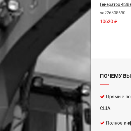
Генератор 4ISB
sa226508690
10620 ₽
ПОЧЕМУ ВЫ
Прямые пос
США.
Полное инф