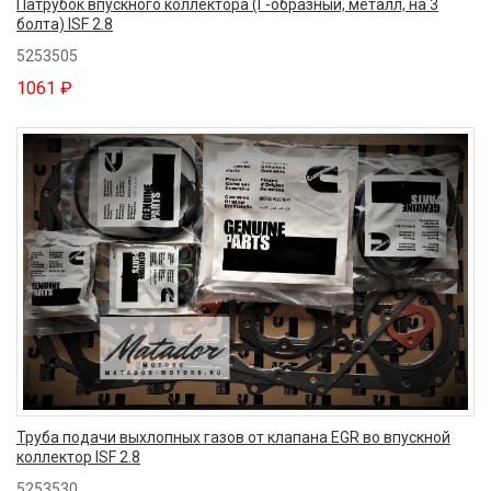
Патрубок впускного коллектора (Г-образный, металл, на 3
болта) ISF 2.8
5253505
1061 ₽
Труба подачи выхлопных газов от клапана EGR во впускной
коллектор ISF 2.8
5253530