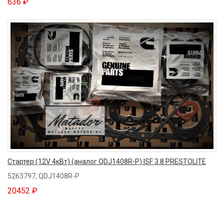
636 ₽
Стартер (12V 4кВт) (аналог QDJ1408R-P) ISF 3.8 PRESTOLITE
5263797, QDJ1408R-P
20452 ₽