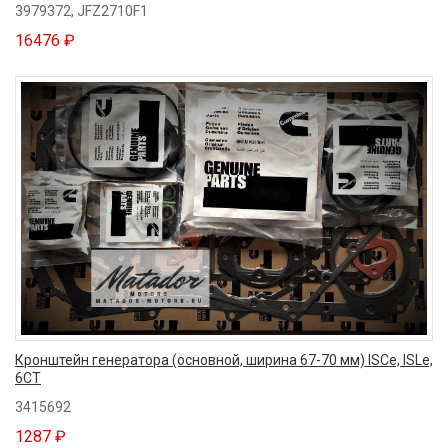
3979372, JFZ2710F1
16476 ₽
Кронштейн генератора (основной, ширина 67-70 мм) ISCe, ISLe,
6CT
3415692
1287 ₽