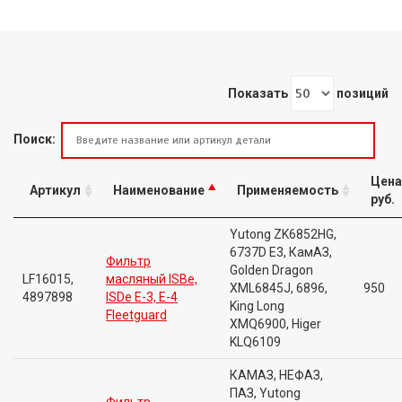
Показать
позиций
Поиск:
Цена
Артикул
Наименование
Применяемость
руб.
Yutong ZK6852HG,
6737D E3, КамАЗ,
Фильтр
Golden Dragon
LF16015,
масляный ISBe,
XML6845J, 6896,
950
4897898
ISDe E-3, E-4
King Long
Fleetguard
XMQ6900, Higer
KLQ6109
КАМАЗ, НЕФАЗ,
ПАЗ, Yutong