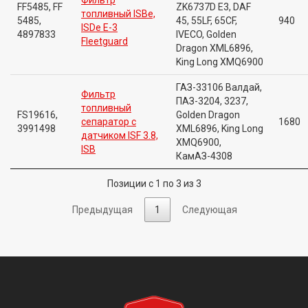
Фильтр
FF5485, FF
ZK6737D E3, DAF
топливный ISBe,
5485,
45, 55LF, 65CF,
940
ISDe E-3
4897833
IVECO, Golden
Fleetguard
Dragon XML6896,
King Long XMQ6900
ГАЗ-33106 Валдай,
Фильтр
ПАЗ-3204, 3237,
топливный
FS19616,
Golden Dragon
сепаратор с
1680
3991498
XML6896, King Long
датчиком ISF 3.8,
XMQ6900,
ISB
КамАЗ-4308
Позиции с 1 по 3 из 3
Предыдущая
1
Следующая