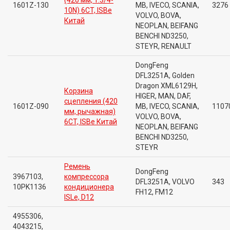
(420 мм, 1.3/4-
1601Z-130
MB, IVECO, SCANIA,
3276
10N) 6CT, ISBe
VOLVO, BOVA,
Китай
NEOPLAN, BEIFANG
BENCHI ND3250,
STEYR, RENAULT
DongFeng
DFL3251A, Golden
Dragon XML6129H,
Корзина
HIGER, MAN, DAF,
сцепления (420
1601Z-090
MB, IVECO, SCANIA,
1107
мм, рычажная)
VOLVO, BOVA,
6CT, ISBe Китай
NEOPLAN, BEIFANG
BENCHI ND3250,
STEYR
Ремень
DongFeng
3967103,
компрессора
DFL3251A, VOLVO
343
10PK1136
кондиционера
FH12, FM12
ISLe, D12
4955306,
4043215,