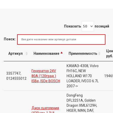
Показать
позиций
Поиск:
Цен
Артикул
Наименование
Применяемость
руб.
КАМАЗ-4308, Volvo
Генератор 24V
FH16C, NEW
3357747,
80A (120град.)
HOLLAND W170
1946
0124555012
ISBe, ISDe BOSCH
LOADER, IVECO 6.7L
2007->
DongFeng
DFL3251A, Golden
Dragon XML6129H,
Диск сцепления
HIGER, MAN, DAF,