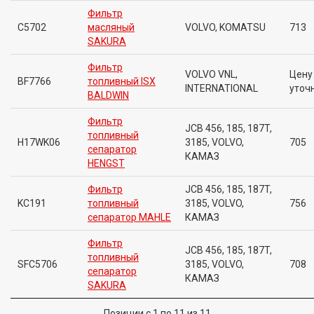
Фильтр
C5702
масляный
VOLVO, KOMATSU
713
SAKURA
Фильтр
VOLVO VNL,
Цену
BF7766
топливный ISX
INTERNATIONAL
уточ
BALDWIN
Фильтр
JCB 456, 185, 187T,
топливный
H17WK06
3185, VOLVO,
705
сепаратор
КАМАЗ
HENGST
Фильтр
JCB 456, 185, 187T,
KC191
топливный
3185, VOLVO,
756
сепаратор MAHLE
КАМАЗ
Фильтр
JCB 456, 185, 187T,
топливный
SFC5706
3185, VOLVO,
708
сепаратор
КАМАЗ
SAKURA
Позиции с 1 по 11 из 11