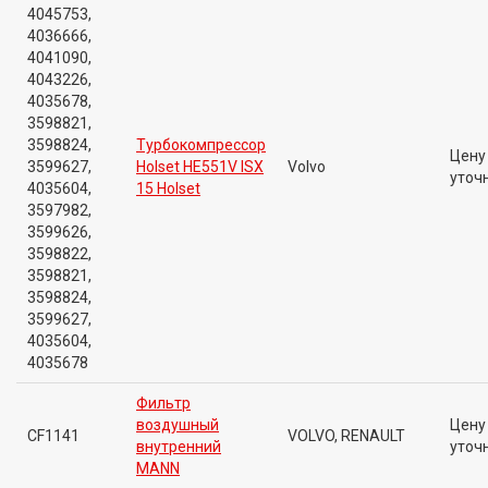
4045753,
4036666,
4041090,
4043226,
4035678,
3598821,
3598824,
Турбокомпрессор
Цену
3599627,
Holset HE551V ISX
Volvo
уточ
4035604,
15 Holset
3597982,
3599626,
3598822,
3598821,
3598824,
3599627,
4035604,
4035678
Фильтр
воздушный
Цену
CF1141
VOLVO, RENAULT
внутренний
уточ
MANN