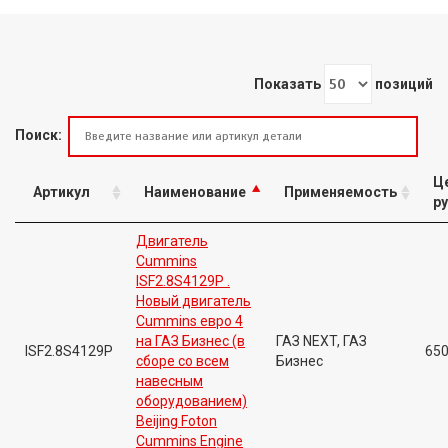
Показать
позиций
Поиск:
Ц
Артикул
Наименование
Применяемость
ру
Двигатель
Сummins
ISF2.8S4129P .
Новый двигатель
Cummins евро 4
на ГАЗ Бизнес (в
ГАЗ NEXT, ГАЗ
ISF2.8S4129P
65
сборе со всем
Бизнес
навесным
оборудованием)
Beijing Foton
Cummins Engine