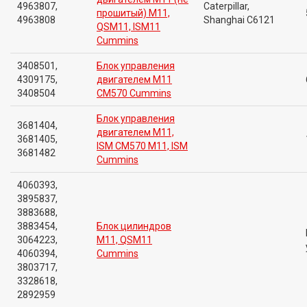
4963807,
Caterpillar,
прошитый) M11,
4963808
Shanghai C6121
QSM11, ISM11
Cummins
3408501,
Блок управления
4309175,
двигателем M11
3408504
CM570 Cummins
Блок управления
3681404,
двигателем M11,
3681405,
ISM CM570 M11, ISM
3681482
Cummins
4060393,
3895837,
3883688,
3883454,
Блок цилиндров
3064223,
M11, QSM11
4060394,
Cummins
3803717,
3328618,
2892959