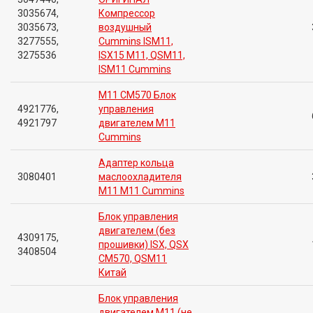
3035674,
Компрессор
3035673,
воздушный
3277555,
Cummins ISM11,
3275536
ISX15 M11, QSM11,
ISM11 Cummins
M11 CM570 Блок
4921776,
управления
4921797
двигателем M11
Cummins
Адаптер кольца
3080401
маслоохладителя
M11 M11 Cummins
Блок управления
двигателем (без
4309175,
прошивки) ISX, QSX
3408504
CM570, QSM11
Китай
Блок управления
двигателем M11 (не