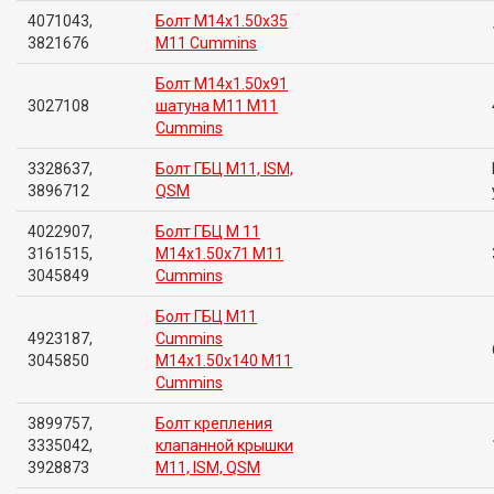
4071043,
Болт M14x1.50x35
3821676
M11 Cummins
Болт M14x1.50x91
3027108
шатуна M11 M11
Cummins
3328637,
Болт ГБЦ M11, ISM,
3896712
QSM
4022907,
Болт ГБЦ M 11
3161515,
M14x1.50x71 M11
3045849
Cummins
Болт ГБЦ M11
4923187,
Cummins
3045850
M14x1.50x140 M11
Cummins
3899757,
Болт крепления
3335042,
клапанной крышки
3928873
M11, ISM, QSM