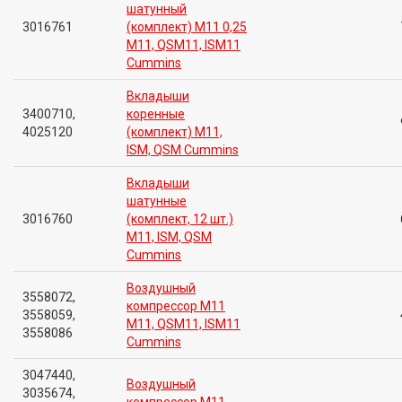
шатунный
3016761
(комплект) M11 0,25
M11, QSM11, ISM11
Cummins
Вкладыши
3400710,
коренные
4025120
(комплект) M11,
ISM, QSM Cummins
Вкладыши
шатунные
3016760
(комплект, 12 шт.)
M11, ISM, QSM
Cummins
Воздушный
3558072,
компрессор M11
3558059,
M11, QSM11, ISM11
3558086
Cummins
3047440,
Воздушный
3035674,