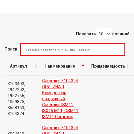
Показать
позиций
Поиск:
Артикул
Наименование
Применяемость
Cummins 3104324
3103403,
ОРИГИНАЛ
4947202,
Компрессор
4952756,
воздушный
4059825,
Cummins ISM11,
3558163,
ISX15 M11, QSM11,
3104324
ISM11 Cummins
Cummins 3104324
3047440,
ОРИГИНАЛ