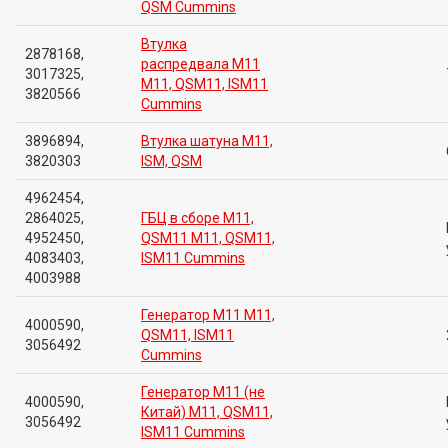
QSM Cummins
Втулка
2878168,
распредвала M11
3017325,
M11, QSM11, ISM11
3820566
Cummins
3896894,
Втулка шатуна M11,
3820303
ISM, QSM
4962454,
2864025,
ГБЦ в сборе M11,
4952450,
QSM11 M11, QSM11,
4083403,
ISM11 Cummins
4003988
Генератор M11 M11,
4000590,
QSM11, ISM11
3056492
Cummins
Генератор M11 (не
4000590,
Китай) M11, QSM11,
3056492
ISM11 Cummins