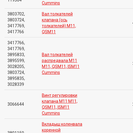
119364
Cummins
3803702,
Вал толкателей
3803724,
клапана (ось
3417769,
толкателей) M11,
3417766
QSM11
3417766,
3417769,
3895833,
Вал толкателей
3895599,
распредвала M11
3028205,
M11, QSM11, ISM11
3803724,
Cummins
3895835,
3028339
Винт регулировки
клапана M11 M11,
3066644
QSM11, ISM11
Cummins
Вкладыш коленвала
коренной