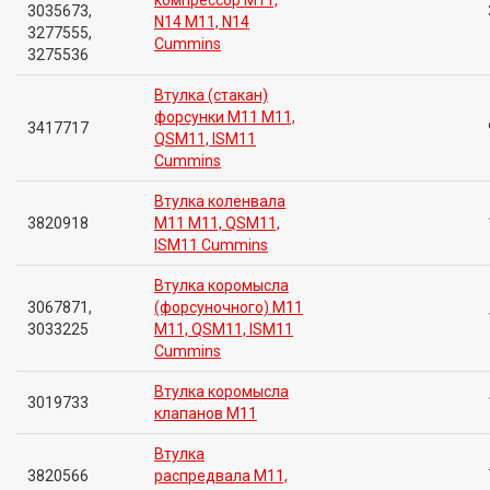
компрессор M11,
3035673,
N14 M11, N14
3277555,
Cummins
3275536
Втулка (стакан)
форсунки M11 M11,
3417717
QSM11, ISM11
Cummins
Втулка коленвала
3820918
M11 M11, QSM11,
ISM11 Cummins
Втулка коромысла
3067871,
(форсуночного) M11
3033225
M11, QSM11, ISM11
Cummins
Втулка коромысла
3019733
клапанов M11
Втулка
3820566
распредвала M11,