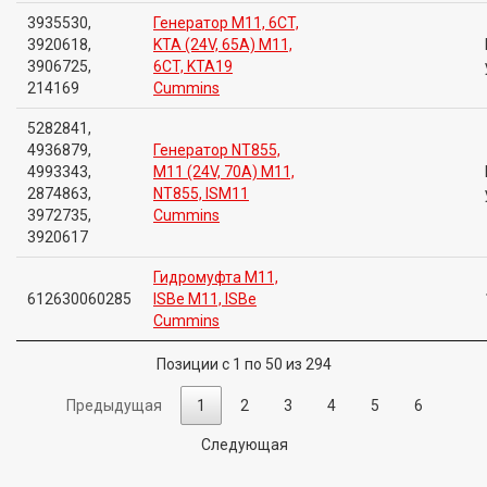
3935530,
Генератор M11, 6CT,
3920618,
KTA (24V, 65A) M11,
3906725,
6CT, KTA19
214169
Cummins
5282841,
4936879,
Генератор NT855,
4993343,
M11 (24V, 70A) M11,
2874863,
NT855, ISM11
3972735,
Cummins
3920617
Гидромуфта M11,
612630060285
ISBe M11, ISBe
Cummins
Позиции с 1 по 50 из 294
Предыдущая
1
2
3
4
5
6
Следующая