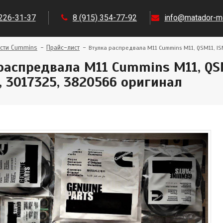
 226-31-37
8 (915) 354-77-92
info@matador-mo
сти Cummins
Прайс-лист
Втулка распредвала M11 Cummins M11, QSM11, I
распредвала M11 Cummins M11, QSM
, 3017325, 3820566 оригинал