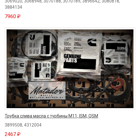
3069020, 3068948, 3070188, 3070189, 3896642, 3080818,
3884134
7960 ₽
Трубка слива масла с турбины M11, ISM, QSM
3899508, 4312004
2467 ₽