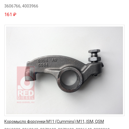
3606766, 4003966
161 ₽
Коромысло форсунки M11 (Cummins) M11, ISM, QSM