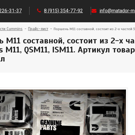
 226-31-37
8 (915) 354-77-92
info@matador-mo
сти Cummins
Прайс-лист
Поршень M11 составной, состоит из 2-х частей 
 M11 составной, состоит из 2-х ч
 M11, QSM11, ISM11. Артикул товар
ал