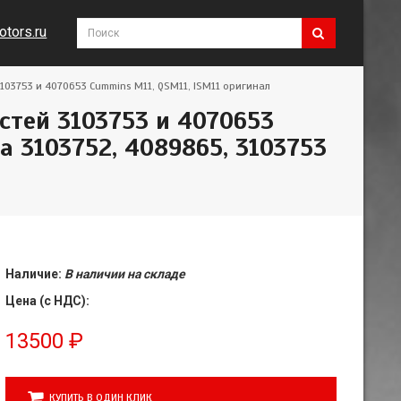
tors.ru
3103753 и 4070653 Cummins M11, QSM11, ISM11 оригинал
астей 3103753 и 4070653
а 3103752, 4089865, 3103753
Наличие:
В наличии на складе
Цена (с НДС):
13500
₽
КУПИТЬ В ОДИН КЛИК