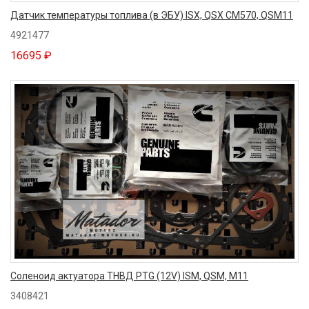
Датчик температуры топлива (в ЭБУ) ISX, QSX CM570, QSM11
4921477
16695 ₽
Соленоид актуатора ТНВД PTG (12V) ISM, QSM, M11
3408421