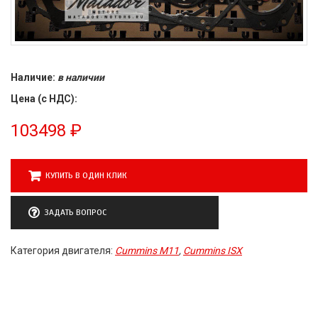
Наличие:
в наличии
Цена (с НДС):
103498
₽
КУПИТЬ В ОДИН КЛИК
ЗАДАТЬ ВОПРОС
Категория двигателя:
Cummins M11
,
Cummins ISX