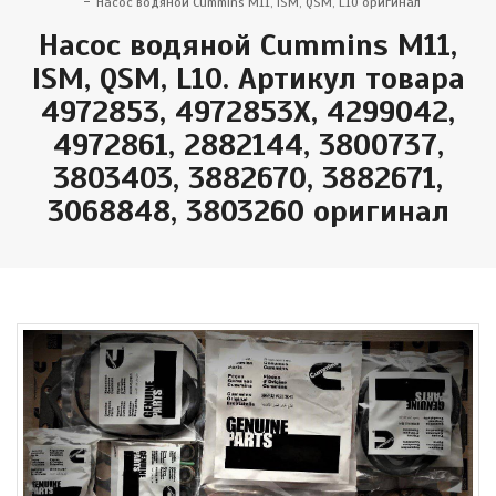
Насос водяной Cummins M11, ISM, QSM, L10 оригинал
Насос водяной Cummins M11,
ISM, QSM, L10. Артикул товара
4972853, 4972853X, 4299042,
4972861, 2882144, 3800737,
3803403, 3882670, 3882671,
3068848, 3803260 оригинал